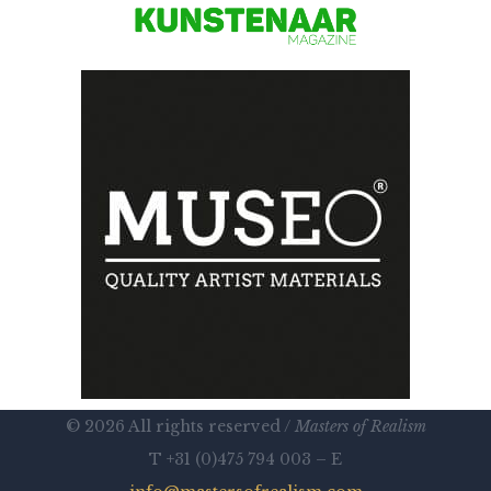
© 2026 All rights reserved /
Masters of Realism
T +31 (0)475 794 003 – E