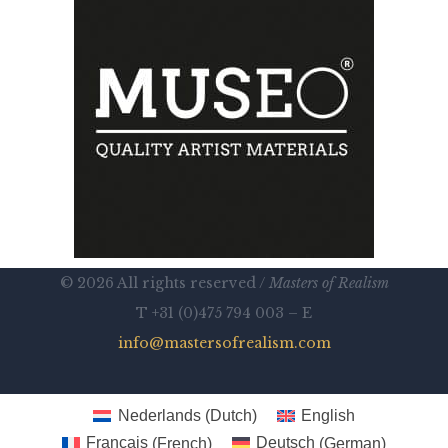
© 2026 All rights reserved /
Masters of Realism
T +31 (0)475 794 003 – E
info@mastersofrealism.com
Nederlands
(
Dutch
)
English
Français
(
French
)
Deutsch
(
German
)