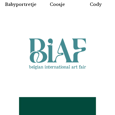
Partners
Babyportretje
Coosje
Cody