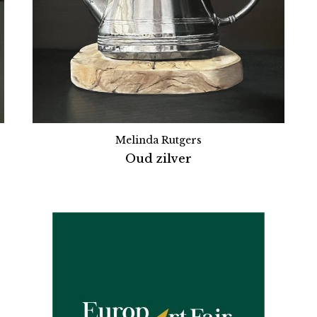
Melinda Rutgers
Oud zilver
Partners