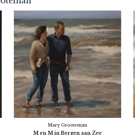
ooteman
Mary Grooteman
M en M in Bergen aan Zee