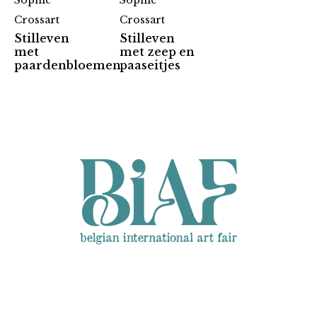
Sophie
Sophie
Crossart
Crossart
Stilleven
Stilleven
met
met zeep en
Partners
paardenbloemen
paaseitjes