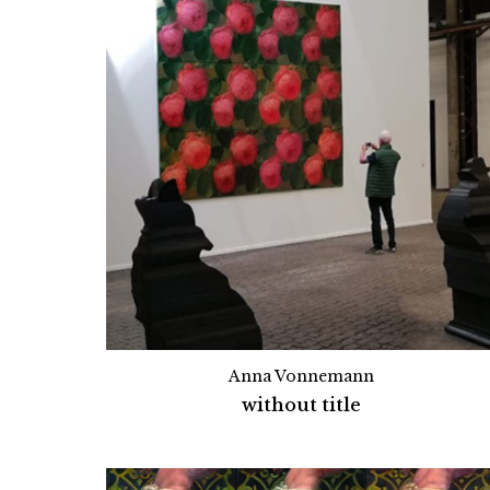
Anna Vonnemann
without title