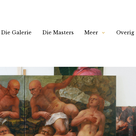
Die Galerie
Die Masters
Meer
Overig