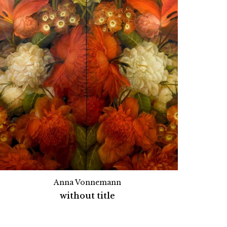
Anna Vonnemann
without title