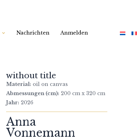
Nachrichten
Anmelden
without title
Material:
oil on canvas
Abmessungen (cm):
200 cm x 320 cm
Jahr:
2026
Anna
Vonnemann