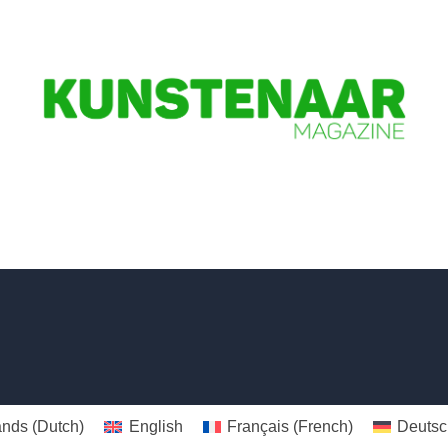
ands
(
Dutch
)
English
Français
(
French
)
Deutsc