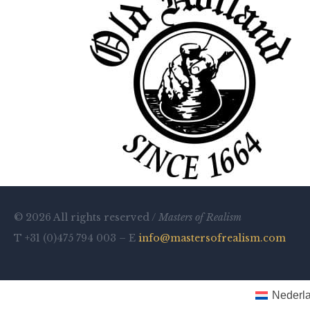
© 2026 All rights reserved /
Masters of Realism
T +31 (0)475 794 003 – E
info@mastersofrealism.com
Nederl