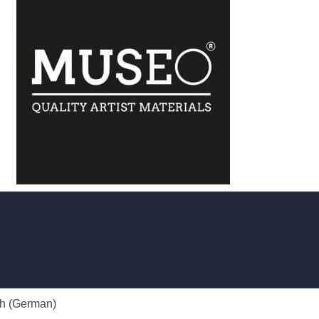
h
(
German
)