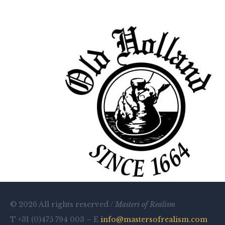
© 2026 All rights reserved /
Masters of Realism
T +31 (0)475 794 003 – E
info@mastersofrealism.com