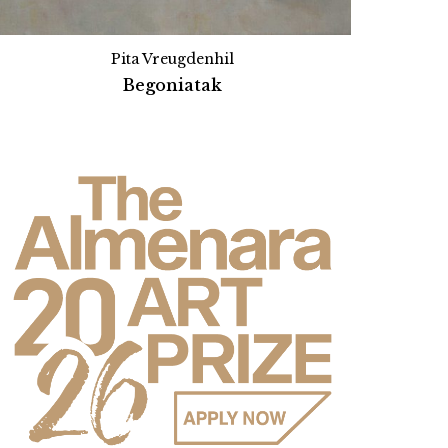
Pita Vreugdenhil
Begoniatak