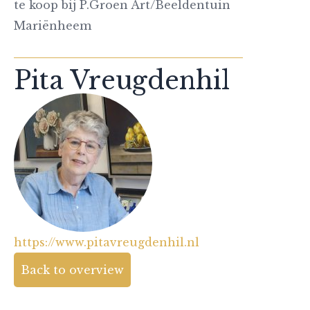
te koop bij P.Groen Art/Beeldentuin
Mariënheem
Pita Vreugdenhil
https://www.pitavreugdenhil.nl
Back to overview