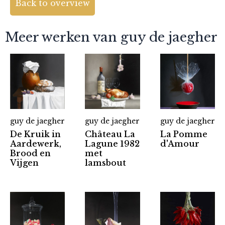
Back to overview
Meer werken van guy de jaegher
guy de jaegher
guy de jaegher
guy de jaegher
De Kruik in
Château La
La Pomme
Aardewerk,
Lagune 1982
d'Amour
Brood en
met
Vijgen
lamsbout