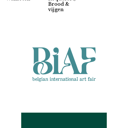
Brood &
Partners
vijgen