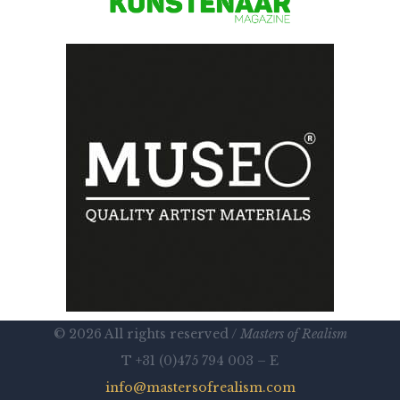
© 2026 All rights reserved /
Masters of Realism
T +31 (0)475 794 003 – E
info@mastersofrealism.com