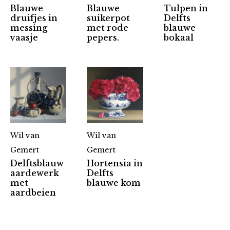
Blauwe
Blauwe
Tulpen in
druifjes in
suikerpot
Delfts
messing
met rode
blauwe
vaasje
pepers.
bokaal
Wil van
Wil van
Gemert
Gemert
Delftsblauw
Hortensia in
aardewerk
Delfts
met
blauwe kom
Partners
aardbeien