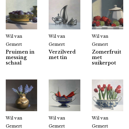
Wil van
Wil van
Wil van
Gemert
Gemert
Gemert
Pruimen in
Verzilverd
Zomerfruit
messing
met tin
met
schaal
suikerpot
Wil van
Wil van
Wil van
Gemert
Gemert
Gemert