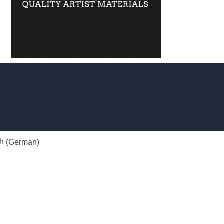
h
(
German
)