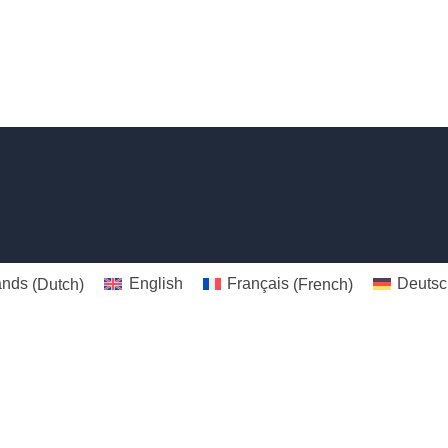
ands
(
Dutch
)
English
Français
(
French
)
Deutsc