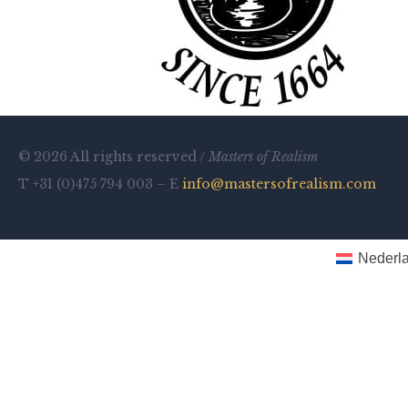
© 2026 All rights reserved /
Masters of Realism
T +31 (0)475 794 003 – E
info@mastersofrealism.com
Nederl