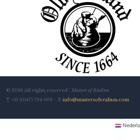
© 2026 All rights reserved /
Masters of Realism
T +31 (0)475 794 003 – E
info@mastersofrealism.com
Nederl