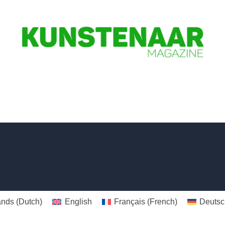
ands
(
Dutch
)
English
Français
(
French
)
Deutsc