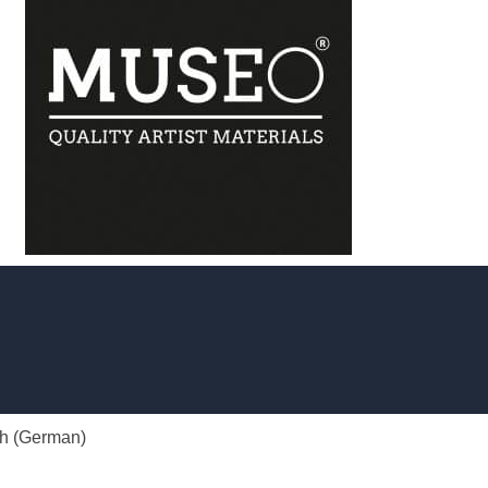
h
(
German
)