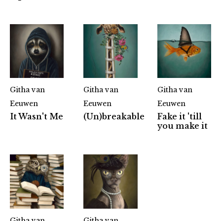
Githa van
Githa van
Githa van
Eeuwen
Eeuwen
Eeuwen
It Wasn't Me
(Un)breakable
Fake it 'till
you make it
Githa van
Githa van