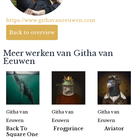
https://www.githavaneeuwen.com
Back to overview
Meer werken van Githa van
Eeuwen
Githa van
Githa van
Githa van
Eeuwen
Eeuwen
Eeuwen
Back To
Frogprince
Aviator
Square One