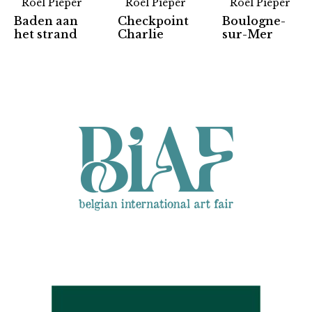
Roel Pieper
Roel Pieper
Roel Pieper
Baden aan
Checkpoint
Boulogne-
Partners
het strand
Charlie
sur-Mer