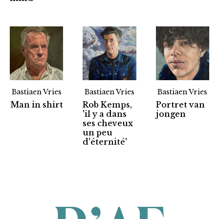
Bastiaen Vries
Bastiaen Vries
Bastiaen Vries
Man in shirt
Rob Kemps,
Portret van
'il y a dans
jongen
ses cheveux
un peu
Partners
d'éternité'