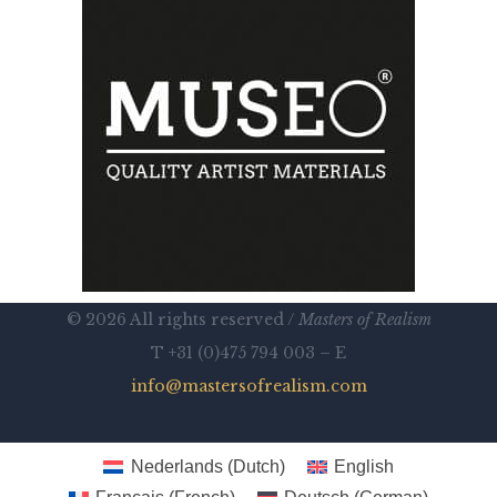
© 2026 All rights reserved /
Masters of Realism
T +31 (0)475 794 003 – E
info@mastersofrealism.com
Nederlands
(
Dutch
)
English