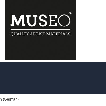
h
(
German
)