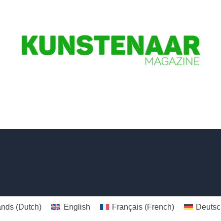
ands
(
Dutch
)
English
Français
(
French
)
Deutsc