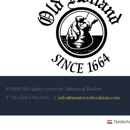
© 2026 All rights reserved /
Masters of Realism
T +31 (0)475 794 003 – E
info@mastersofrealism.com
Nederl