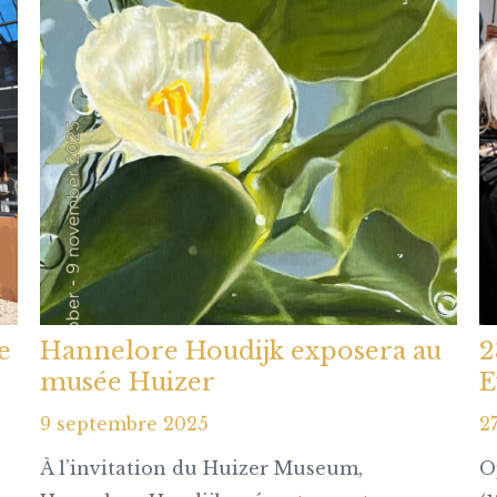
e
Hannelore Houdijk exposera au
2
musée Huizer
E
9 septembre 2025
2
À l’invitation du Huizer Museum,
O