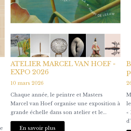
ATELIER MARCEL VAN HOEF -
B
EXPO 2026
p
10 mars 2026
2
Chaque année, le peintre et Masters
M
Marcel van Hoef organise une exposition à
l
grande échelle dans son atelier et le…
«
d
de
En savoir plus