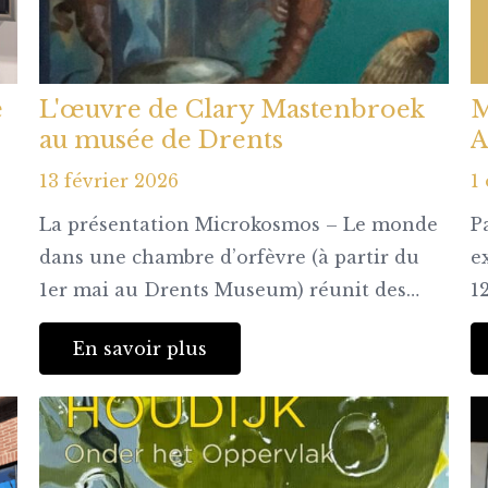
e
L'œuvre de Clary Mastenbroek
M
au musée de Drents
A
13 février 2026
1
La présentation Microkosmos – Le monde
P
dans une chambre d’orfèvre (à partir du
e
1er mai au Drents Museum) réunit des…
1
En savoir plus