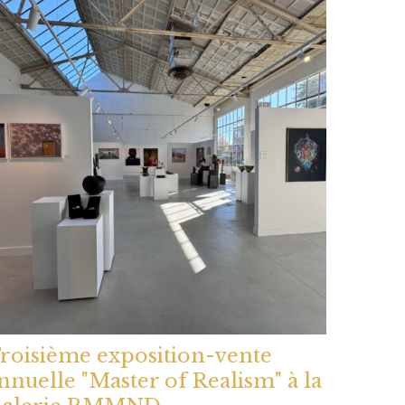
roisième exposition-vente
nnuelle "Master of Realism" à la