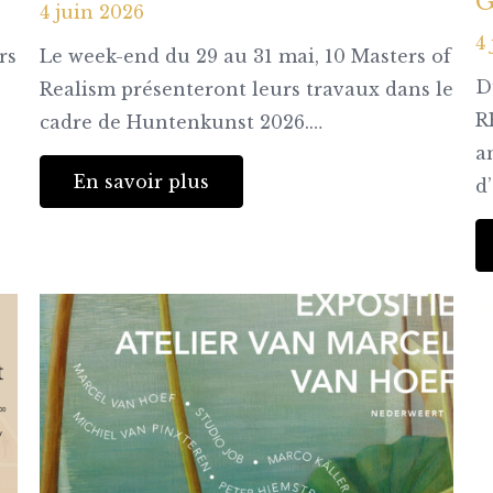
G
4 juin 2026
4
rs
Le week-end du 29 au 31 mai, 10 Masters of
D
Realism présenteront leurs travaux dans le
R
cadre de Huntenkunst 2026.…
a
En savoir plus
d