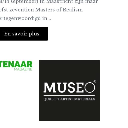
13/14 september) in Maastricht zijn maar
iefst zeventien Masters of Realism
ertegenwoordigd in…
En savoir plus