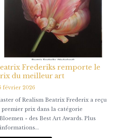
eatrix Frederiks remporte le
rix du meilleur art
6 février 2026
aster of Realism Beatrix Frederix a reçu
e premier prix dans la catégorie
 Bloemen » des Best Art Awards. Plus
’informations…