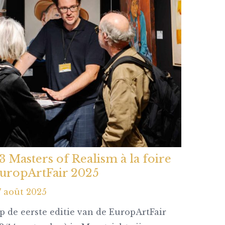
3 Masters of Realism à la foire
uropArtFair 2025
7 août 2025
p de eerste editie van de EuropArtFair