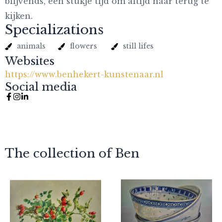
blijvends, een stukje tijd om altijd naar terug te
kijken.
Specializations
animals
flowers
still lifes
Websites
https://www.benhekert-kunstenaar.nl
Social media
The collection of Ben