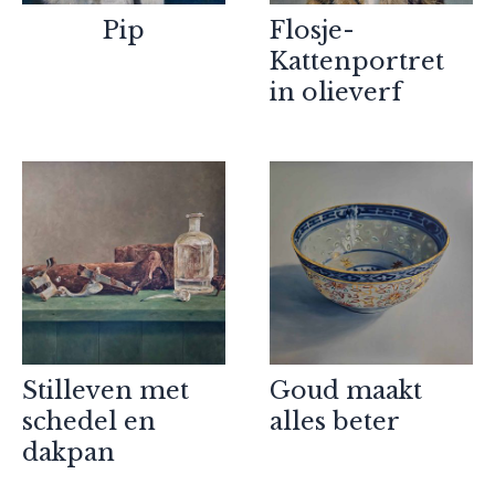
Pip
Flosje-
Kattenportret
in olieverf
Stilleven met
Goud maakt
schedel en
alles beter
dakpan