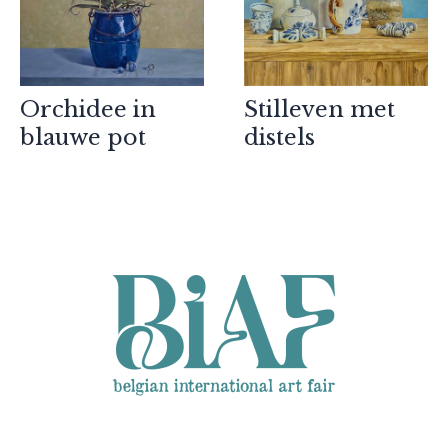
Orchidee in
Stilleven met
Partners
blauwe pot
distels