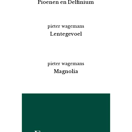
Pioenen en Delfinium
pieter wagemans
Lentegevoel
pieter wagemans
Magnolia
Partners