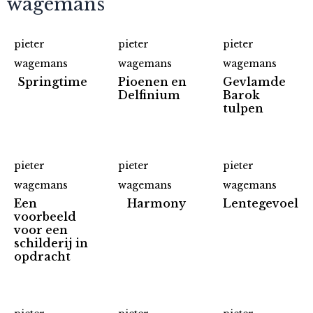
wagemans
pieter
pieter
pieter
wagemans
wagemans
wagemans
Springtime
Pioenen en
Gevlamde
Delfinium
Barok
tulpen
pieter
pieter
pieter
wagemans
wagemans
wagemans
Een
Harmony
Lentegevoel
voorbeeld
voor een
schilderij in
opdracht