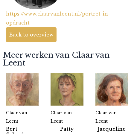
https://www.claarvanleent.nl/portret-in-
opdracht
Back to overview
Meer werken van Claar van
Leent
Claar van
Claar van
Claar van
Leent
Leent
Leent
Bert
Patty
Jacqueline