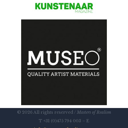
© 2026 All rights reserved /
Masters of Realism
T +31 (0)475 794 003 – E