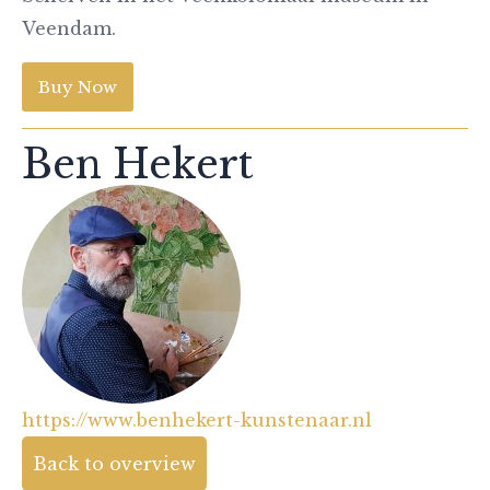
Veendam.
Buy Now
Ben Hekert
https://www.benhekert-kunstenaar.nl
Back to overview