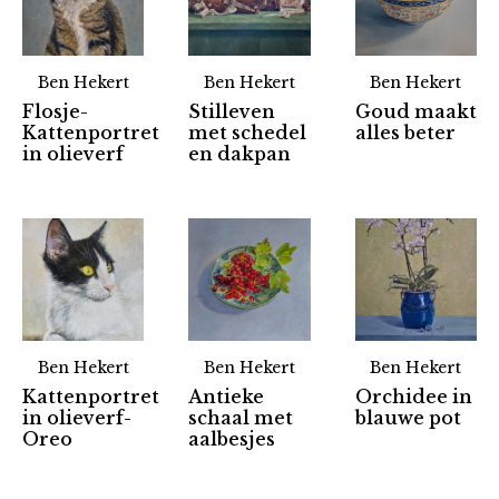
Ben Hekert
Ben Hekert
Ben Hekert
Flosje-
Stilleven
Goud maakt
Kattenportret
met schedel
alles beter
in olieverf
en dakpan
Ben Hekert
Ben Hekert
Ben Hekert
Kattenportret
Antieke
Orchidee in
in olieverf-
schaal met
blauwe pot
Partners
Oreo
aalbesjes