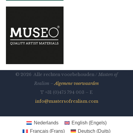
© 2026 Alle rechten voorbehouden /
Masters of
Realism –
Algemene voorwaarden
T +31 (0)475 794 003 – E
info@mastersofrealism.com
Nederlands
English
(
Engels
)
Français
(
Frans
)
Deutsch
(
Duits
)