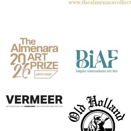
www.thealmenaracollec
Partners