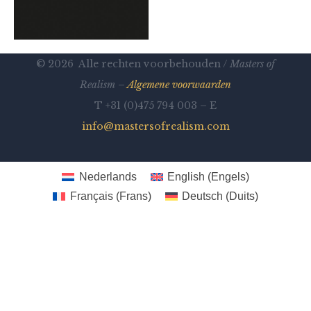
© 2026 Alle rechten voorbehouden /
Masters of
Realism –
Algemene voorwaarden
T +31 (0)475 794 003 – E
info@mastersofrealism.com
Nederlands
English
(
Engels
)
Français
(
Frans
)
Deutsch
(
Duits
)