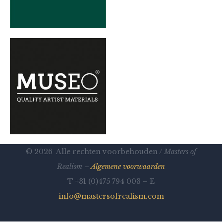
© 2026 Alle rechten voorbehouden /
Masters of
Realism –
Algemene voorwaarden
T +31 (0)475 794 003 – E
info@mastersofrealism.com